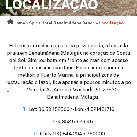
LOCALIZAÇÃO
Home
»
Spirit Hotel Benalmádena Beach
»
Localização
Estamos situados numa área privilegiada, à beira da
praia em Benalmádena (Málaga), no coração da Costa
del Sol. Sim, leu bem, em frente ao mar, com acesso
direto ao passeio marítimo. E isso nem sequer é o
melhor: o Puerto Marina, a principal zona de
restauração e lazer, fica apenas a poucos minutos a pé.
Morada: Av. Antonio Machado, 51, 29630,
Benalmádena, Málaga
Lat: 36.59452509º - Lon: -4.521431716º
+34 952 63 28 46
(Only UK) +44 2045 790000