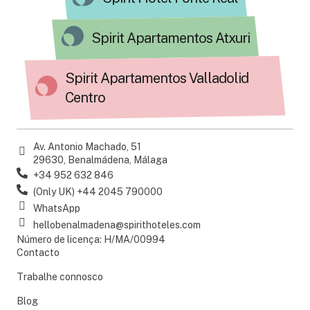
Spirit Apartamentos Atxuri
Spirit Apartamentos Valladolid
Centro
Av. Antonio Machado, 51
29630, Benalmádena, Málaga
+34 952 632 846
(Only UK) +44 2045 790000
WhatsApp
hellobenalmadena@spirithoteles.com
Número de licença: H/MA/00994
Contacto
Trabalhe connosco
Blog