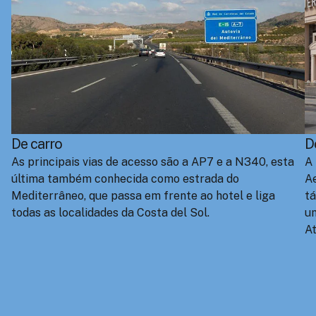
De carro
D
As principais vias de acesso são a AP7 e a N340, esta
A 
última também conhecida como estrada do
Ae
Mediterrâneo, que passa em frente ao hotel e liga
tá
todas as localidades da Costa del Sol.
um
At