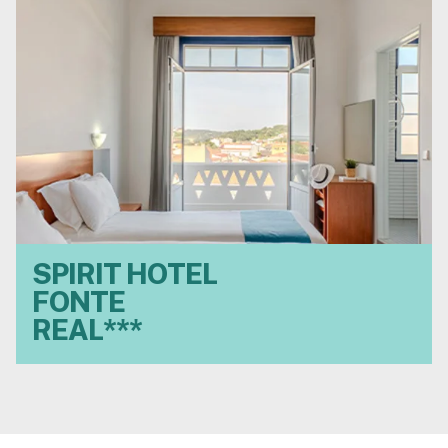
SPIRIT HOTEL
Em Monte Real (Leiria),
FONTE
ideal para descobrir a
região centro de
REAL***
Portugal e as praias de
areias claras e de beleza
espetacular de Vieira.
VER HOTEL