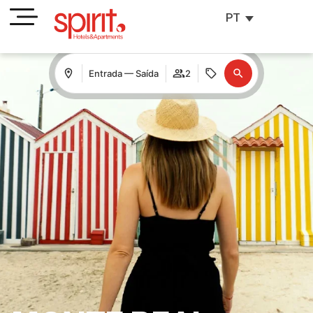
PT
Entrada — Saída
2