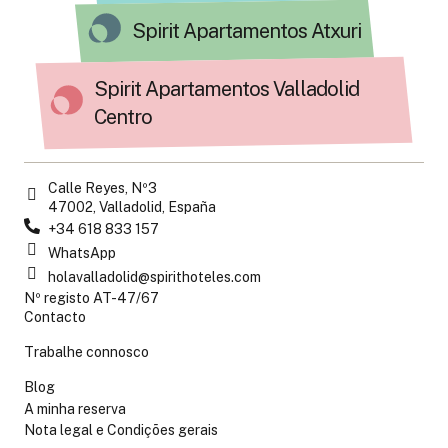
Spirit Apartamentos Atxuri
Spirit Apartamentos Valladolid
Centro
Calle Reyes, Nº3
47002, Valladolid, España
+34 618 833 157
WhatsApp
holavalladolid@spirithoteles.com
Nº registo AT-47/67
Contacto
Trabalhe connosco
Blog
A minha reserva
Nota legal e Condições gerais