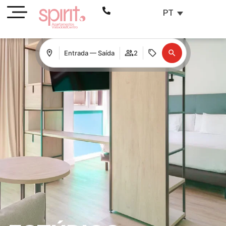
PT
Entrada — Saída
2