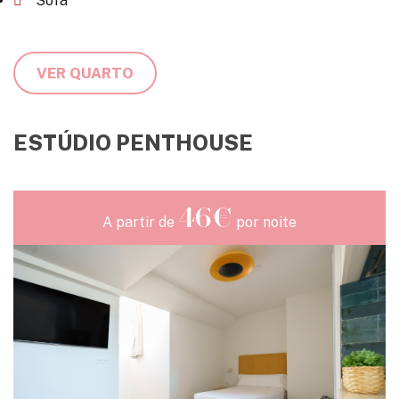
Sofá
VER QUARTO
ESTÚDIO PENTHOUSE
46€
A partir de
por noite