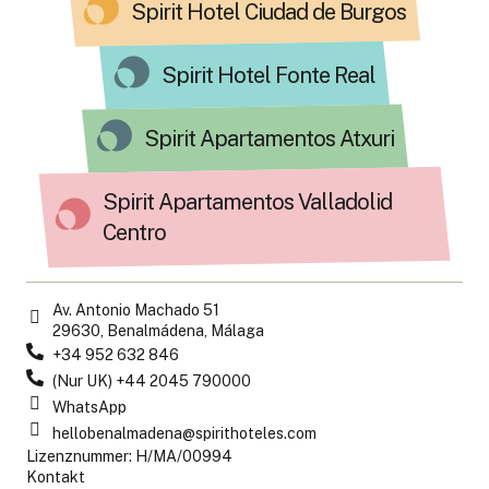
Spirit Hotel Ciudad de Burgos
Spirit Hotel Fonte Real
Spirit Apartamentos Atxuri
Spirit Apartamentos Valladolid
Centro
Av. Antonio Machado 51
29630, Benalmádena, Málaga
+34 952 632 846
(Nur UK) +44 2045 790000
WhatsApp
hellobenalmadena@spirithoteles.com
Lizenznummer: H/MA/00994
Kontakt