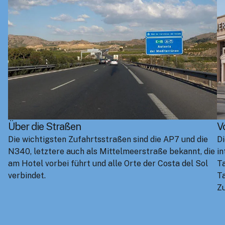
Über die Straßen
V
Die wichtigsten Zufahrtsstraßen sind die AP7 und die
Di
N340, letztere auch als Mittelmeerstraße bekannt, die
in
am Hotel vorbei führt und alle Orte der Costa del Sol
Ta
verbindet.
Ta
Z