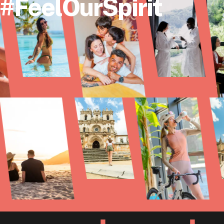
#FeelOurSpirit