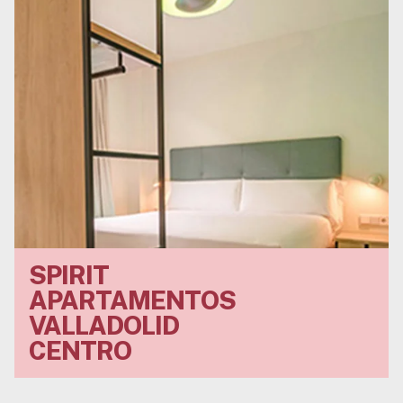
SPIRIT
Voll ausgestattete
APARTAMENTOS
Studios mit
Pflanzenmotiven
VALLADOLID
für bis zu 4
CENTRO
Personen im
Herzen von
Valladolid.