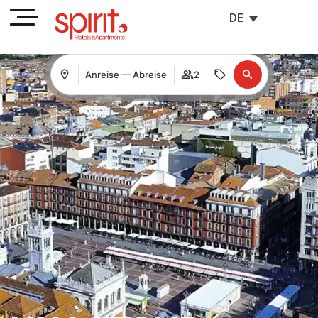
DE
Anreise — Abreise
2