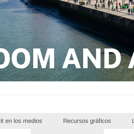
OOM AND
rit en los medios
Recursos gráficos