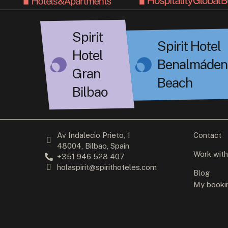
Spirit
Spirit Hotel
Hotel
Benalmáden
Gran
Beach
Bilbao
Av Indalecio Prieto, 1
Contact
48004, Bilbao, Spain
Work with
+351 946 528 407
holaspirit@spirithoteles.com
Blog
My booki