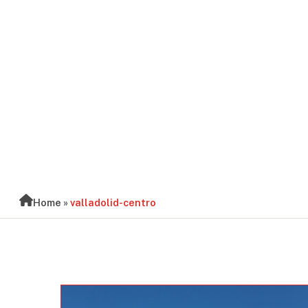
BLOG
Home
»
valladolid-centro