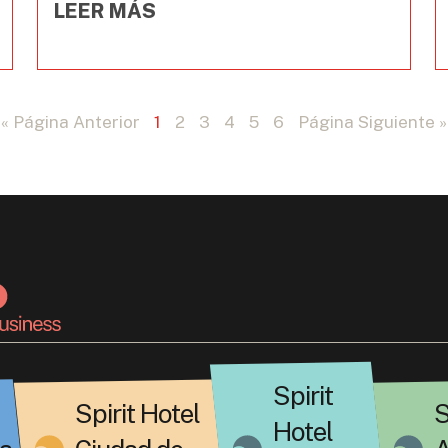
LEER MÁS
« Página Anterior
1
2
3
4
5
6
Página Siguiente »
Spirit
Spirit Hotel
S
Hotel