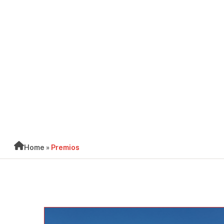
BLOG
Home
»
Premios