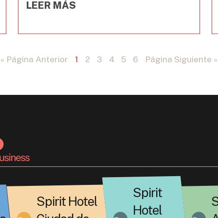
LEER MÁS
« Página Anterior
1
2
3
4
5
6
Página Siguiente »
Spirit
Spirit Hotel
S
Hotel