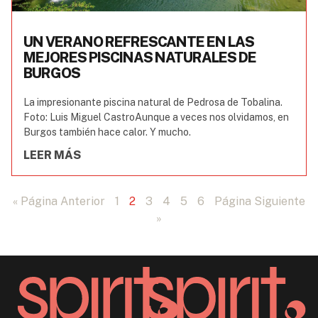
UN VERANO REFRESCANTE EN LAS
MEJORES PISCINAS NATURALES DE
BURGOS
La impresionante piscina natural de Pedrosa de Tobalina.
Foto: Luis Miguel CastroAunque a veces nos olvidamos, en
Burgos también hace calor. Y mucho.
LEER MÁS
« Página Anterior
1
2
3
4
5
6
Página Siguiente
»