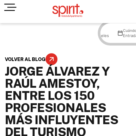
Dónde
Cuánd
Todos los hoteles
Entrad
VOLVER AL BLOG
JORGE ÁLVAREZ Y
RAÚL AMESTOY,
ENTRE LOS 150
PROFESIONALES
MÁS INFLUYENTES
DEL TURISMO