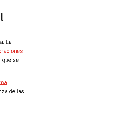
l
a. La
braciones
s que se
rma
nza de las