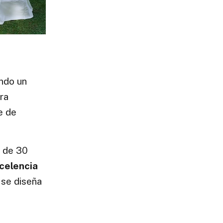
ando un
ra
e de
 de 30
xcelencia
 se diseña