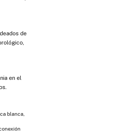
deados de
orológico,
ia en el
os.
ica blanca,
 conexión