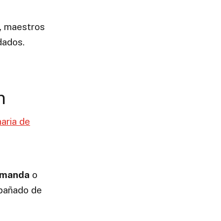
s, maestros
dados.
n
aria de
Demanda
o
mpañado de