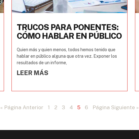
TRUCOS PARA PONENTES:
CÓMO HABLAR EN PÚBLICO
Quien más y quien menos, todos hemos tenido que
hablar en público alguna que otra vez. Exponer los
resultados de un informe,
LEER MÁS
« Página Anterior
1
2
3
4
5
6
Página Siguiente »