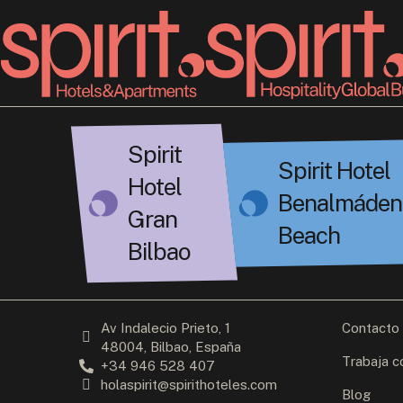
Spirit
Spirit Hotel
Hotel
Benalmáden
Gran
Beach
Bilbao
Av Indalecio Prieto, 1
Contacto
48004, Bilbao, España
Trabaja c
+34 946 528 407
holaspirit@spirithoteles.com
Blog