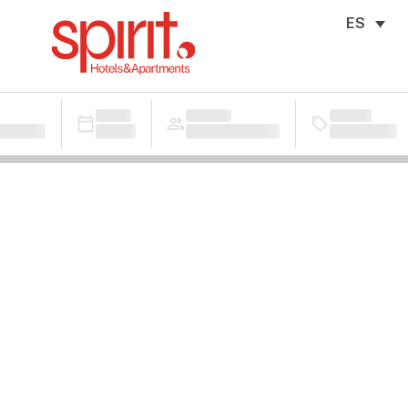
ES
Cuándo
Quién
Promoc
Entrada — Salida
2 adultos · 1 habitación