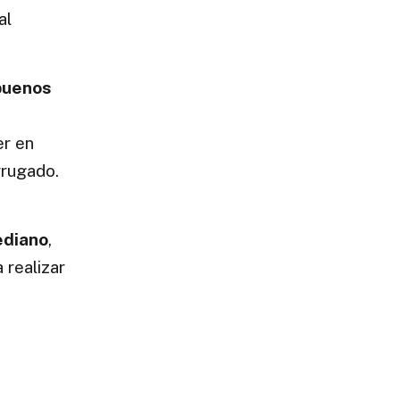
al
buenos
er en
rrugado.
ediano
,
 realizar