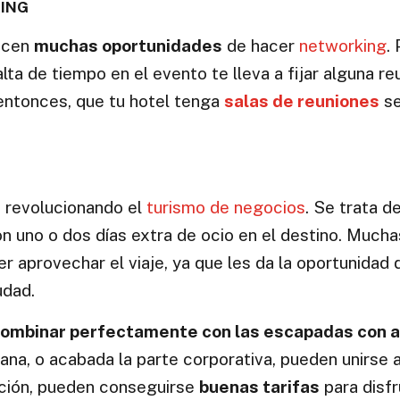
KING
recen
muchas oportunidades
de hacer
networking
. 
alta de tiempo en el evento te lleva a fijar alguna re
entonces, que tu hotel tenga
salas de reuniones
se
á revolucionando el
turismo de negocios
. Se trata d
n uno o dos días extra de ocio en el destino. Mucha
r aprovechar el viaje, ya que les da la oportunidad
udad.
combinar perfectamente con las escapadas con 
mana, o acabada la parte corporativa, pueden unirse al
ación, pueden conseguirse
buenas tarifas
para disfr