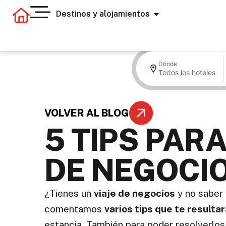
Destinos y alojamientos
Dónde
Todos los hoteles
VOLVER AL BLOG
5 TIPS PAR
DE NEGOCI
¿Tienes un
viaje de negocios
y no saber 
comentamos
varios tips que te resulta
estancia. También para poder resolverlos 