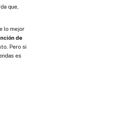
rda que,
ue lo mejor
unción de
sto. Pero si
rendas es