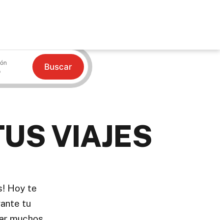
ión
Buscar
TUS VIAJES
s! Hoy te
ante tu
itar muchos