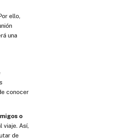
Por ello,
unión
rá una
e
s
 de conocer
amigos o
 viaje. Así,
utar de