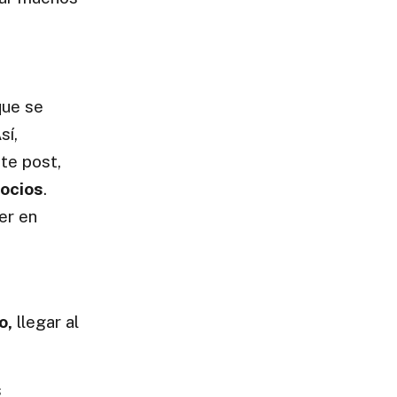
que se
sí,
ste post,
gocios
.
er en
o,
llegar al
s