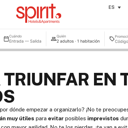
ES
Cuándo
Quién
Promoc
Entrada — Salida
2 adultos · 1 habitación
A TRIUNFAR EN 
OS
por dónde empezar a organizarlo? ¡No te preocupe
rán muy útiles
para
evitar
posibles
imprevistos
dur
con mayor agilidad. No te los pierdas, ¡te van a ev