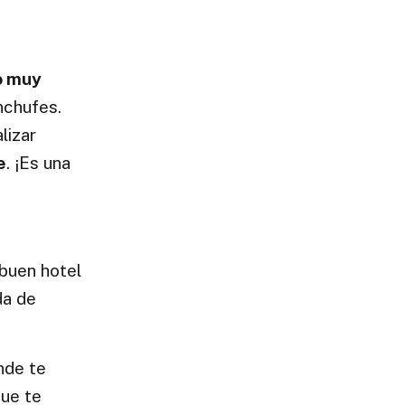
o muy
nchufes.
lizar
e
. ¡Es una
 buen hotel
da de
nde te
ue te