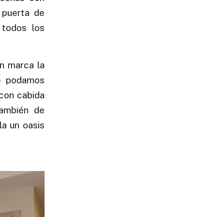
a puerta de
 todos los
ón marca la
ue podamos
 con cabida
también de
la un oasis