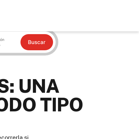
ión
Buscar
S: UNA
ODO TIPO
correrla si