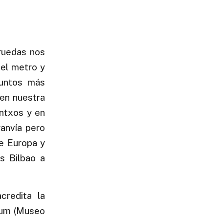
 ruedas nos
el metro y
puntos más
 en nuestra
intxos y en
anvía pero
e Europa y
s Bilbao a
credita la
um (Museo