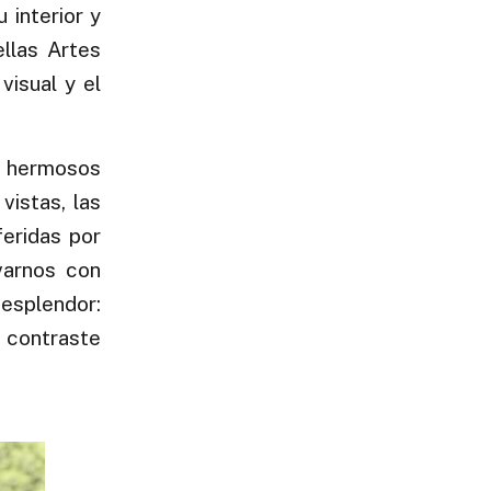
 interior y
llas Artes
isual y el
r hermosos
vistas, las
feridas por
evarnos con
 esplendor:
n contraste