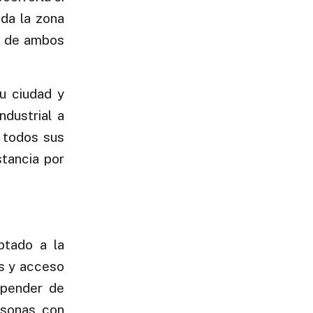
oda la zona
r de ambos
su ciudad y
ndustrial a
a todos sus
stancia por
ptado a la
as y acceso
epender de
rsonas con