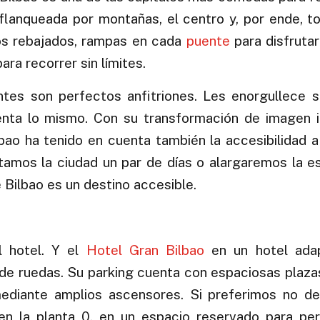
 flanqueada por montañas, el centro y, por ende, t
llos rebajados, rampas en cada
puente
para disfruta
ara recorrer sin límites.
ntes son perfectos anfitriones. Les enorgullece 
ienta lo mismo. Con su transformación de imagen i
 Bilbao ha tenido en cuenta también la accesibilidad 
tamos la ciudad un par de días o alargaremos la e
Bilbao es un destino accesible.
l hotel. Y el
Hotel Gran Bilbao
en un hotel ada
la de ruedas. Su parking cuenta con espaciosas plaz
 mediante amplios ascensores. Si preferimos no d
 en la planta 0, en un espacio reservado para pe