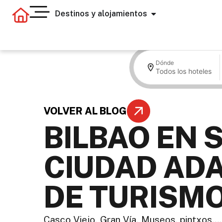
Destinos y alojamientos
Dónde
Todos los hoteles
VOLVER AL BLOG
BILBAO EN 
CIUDAD ADA
DE TURISM
Casco Viejo, Gran Vía, Museos, pintxos….