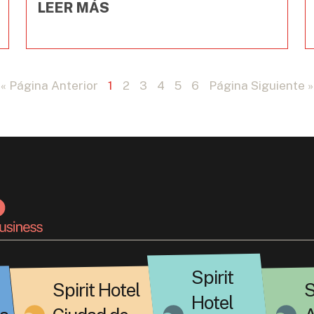
LEER MÁS
« Página Anterior
1
2
3
4
5
6
Página Siguiente »
Spirit
Spirit Hotel
S
Hotel