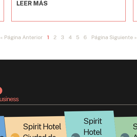
LEER MÁS
« Página Anterior
1
2
3
4
5
6
Página Siguiente »
Spirit
Spirit Hotel
S
Hotel