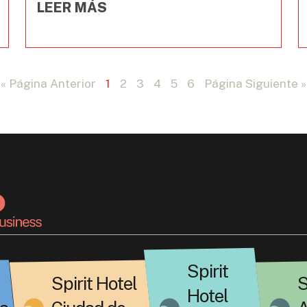
LEER MÁS
« Página Anterior
1
2
3
4
5
6
Página Siguiente »
Spirit
Spirit Hotel
S
Hotel