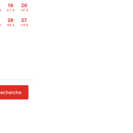
19
20
$
217 $
141 $
26
27
$
185 $
119 $
echerche