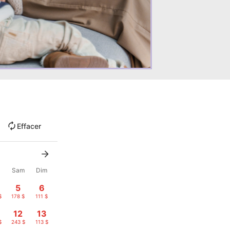
Effacer
n
Sam
Dim
5
6
$
178 $
111 $
12
13
$
243 $
113 $