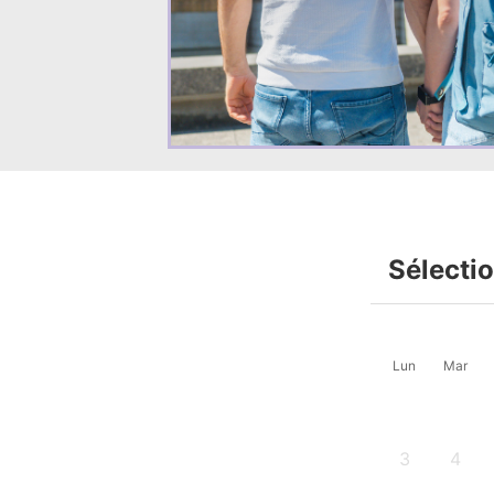
Sélecti
Lun
Mar
3
4
-
-