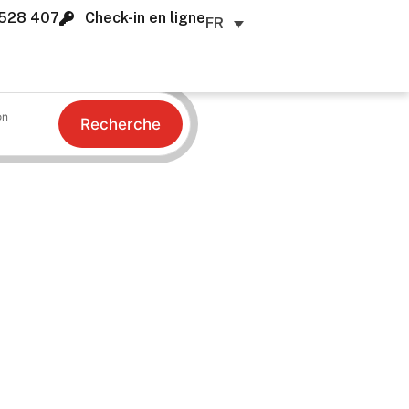
528 407
Check-in en ligne
FR
on
Recherche