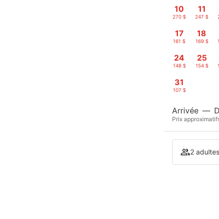
10
11
270 $
247 $
17
18
161 $
169 $
24
25
148 $
154 $
31
107 $
Arrivée
—
D
Prix approximatif
2 adulte