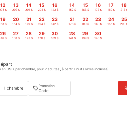
12
13
14
15
16
14
15
16
17
18
275 $
203 $
201 $
203 $
143 $
152 $
168 $
173 $
160 $
218 
19
20
21
22
23
21
22
23
24
25
163 $
154 $
179 $
194 $
142 $
178 $
190 $
140 $
155 $
200 
26
27
28
29
30
28
29
30
146 $
158 $
173 $
170 $
109 $
141 $
139 $
143 $
épart
s en USD, par chambre, pour 2 adultes , à partir 1 nuit (Taxes incluses)
Promotion
R
s · 1 chambre