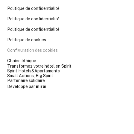
Politique de confidentialité
Politique de confidentialité
Politique de confidentialité
Politique de cookies
Configuration des cookies
Chaîne éthique
Transformez votre hôtel en Spirit
Spirit Hotels&Apartaments
Small Actions, Big Spirit
Partenaire solidaire
Développé par
mirai
Partenaire solidaire
Où
Quand
Promotion
Quand
Gérer ma réservation
Qui
Qui
ASPANOVAS
Chambre​ 1
Chambre​ 1