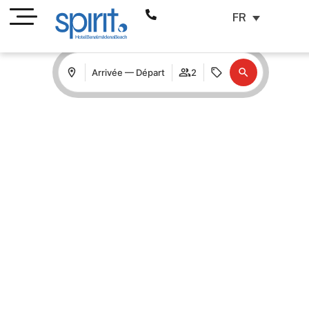
FR
Arrivée — Départ
2