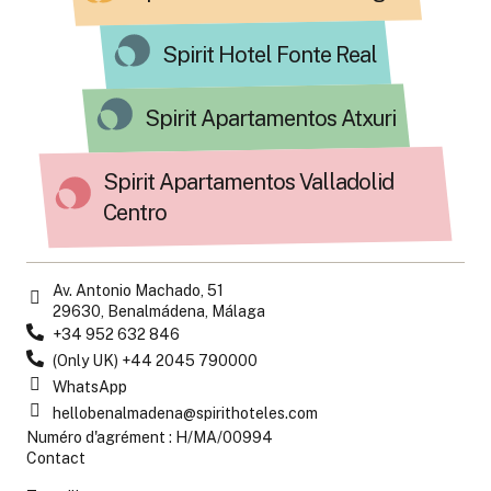
Spirit Hotel Fonte Real
Spirit Apartamentos Atxuri
Spirit Apartamentos Valladolid
Centro
Av. Antonio Machado, 51
29630, Benalmádena, Málaga
+34 952 632 846
(Only UK) +44 2045 790000
WhatsApp
hellobenalmadena@spirithoteles.com
Numéro d'agrément : H/MA/00994
Contact