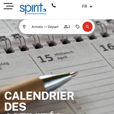
FR
Arrivée — Départ
2
CALENDRIER
DES