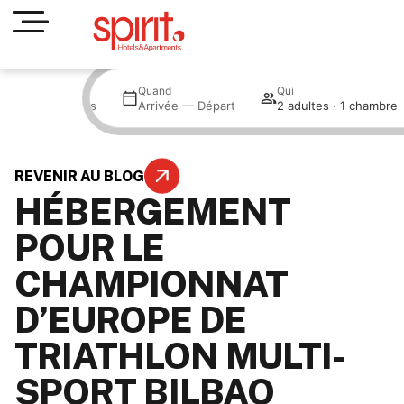
Où
Quand
Qui
All hotels
Arrivée — Départ
2 adultes · 1 chambre
REVENIR AU BLOG
HÉBERGEMENT
POUR LE
CHAMPIONNAT
D’EUROPE DE
TRIATHLON MULTI-
SPORT BILBAO