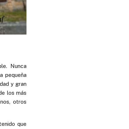
ble. Nunca
na pequeña
udad y gran
sde los más
nos, otros
tenido que