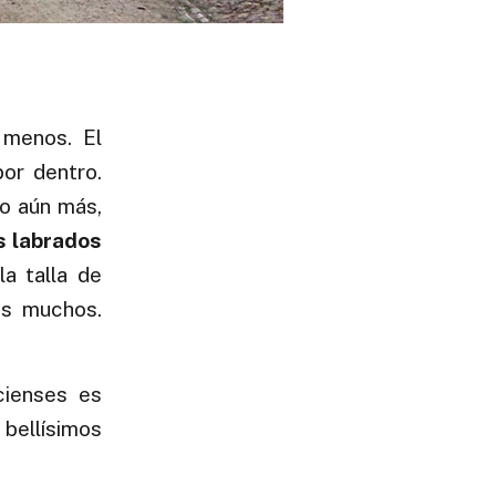
menos. El
or dentro.
ro aún más,
s labrados
la talla de
os muchos.
cienses es
 bellísimos