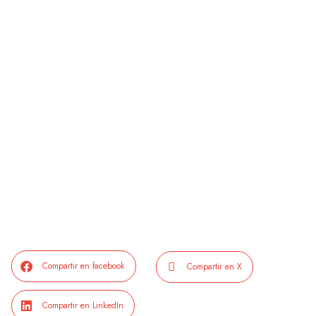
Compartir en facebook
Compartir en X
Compartir en LinkedIn
ANTERIOR
SIGUIENTE
Partner Solidario 2022 | ALCER (Asociación para la Lucha Contra las Enfermedades Renales)
AGUA KM0