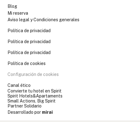
Blog
Mi reserva
Aviso legal y Condiciones generales
Política de privacidad
Política de privacidad
Política de privacidad
Política de cookies
Configuración de cookies
Canal ético
Convierte tu hotel en Spirit
Spirit Hotels&Apartaments
Small Actions, Big Spirit
Partner Solidario
Desarrollado por
mirai
Dónde
Cuándo
Promoción
Cuándo
Gestiona tu reserva
Quién
Quién