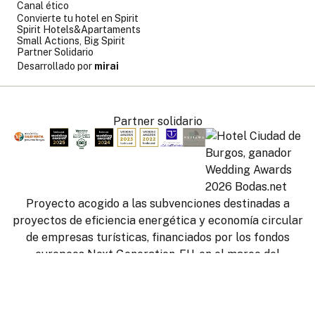
Canal ético
Convierte tu hotel en Spirit
Spirit Hotels&Apartaments
Small Actions, Big Spirit
Partner Solidario
Desarrollado por
mirai
Partner solidario
Proyecto acogido a las subvenciones destinadas a
proyectos de eficiencia energética y economía circular
de empresas turísticas, financiados por los fondos
europeos Next Generation-EU, en el marco del
componente 14, inversión 4, submedida 2, del Plan de
Dónde
Cuándo
Promoción
Cuándo
Gestiona tu reserva
Quién
Quién
Recuperación, Transformación y Resiliencia.
TIPO DE ACTUACIÓN:
Mejoras en las instalaciones y
Habitación 1
Habitación 1