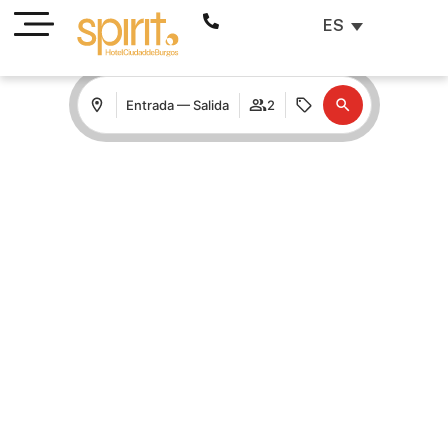
ES
Entrada — Salida
2