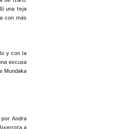
lí una teja
ta con más
lo y con la
ena excusa
 de Mundaka
por Andra
Aixerrota a