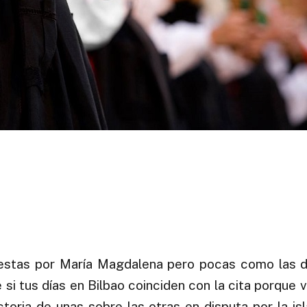
iestas por María Magdalena pero pocas como las 
 si tus días en Bilbao coinciden con la cita porque
ctoria de unas sobre las otras en disputa por la isl