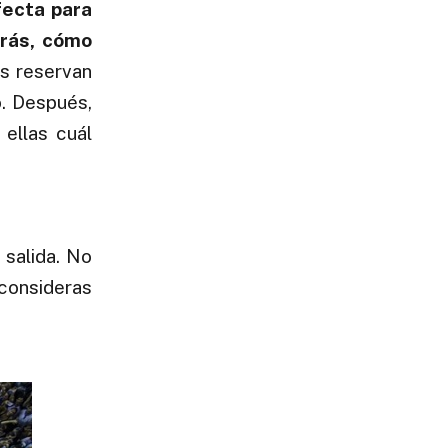
fecta para
rás, cómo
os reservan
o. Después,
 ellas cuál
salida. No
 consideras