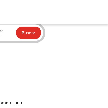
ión
Buscar
como aliado