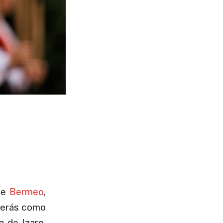
de
Bermeo
,
 verás como
a de Izaro.