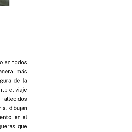
do en todos
anera más
igura de la
te el viaje
fallecidos
is, dibujan
ento, en el
gueras que