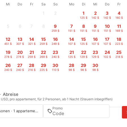
Mi
Do
Fr
Sa
So
Mo
Di
Mi
Do
Fr
1
2
1
2
3
4
-
-
125 $
142 $
142 $
160 $
5
6
7
8
9
7
8
9
10
11
-
-
-
-
259 $
151 $
151 $
151 $
151 $
169 $
12
13
14
15
16
14
15
16
17
18
451 $
307 $
321 $
259 $
249 $
107 $
125 $
107 $
107 $
223 $
19
20
21
22
23
21
22
23
24
25
$
278 $
278 $
259 $
269 $
240 $
125 $
129 $
129 $
102 $
218 $
26
27
28
29
30
28
29
30
$
240 $
240 $
216 $
225 $
110 $
98 $
98 $
98 $
—
Abreise
n USD, pro appartement, für 2 Personen, ab 1 Nacht (Steuern inbegriffen)
Promo
2 Personen · 1 appartement