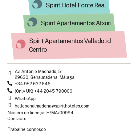
Spirit Hotel Fonte Real
Spirit Apartamentos Atxuri
Spirit Apartamentos Valladolid
Centro
Av. Antonio Machado, 51
29630, Benalmádena, Málaga
+34 952 632 846
(Only UK) +44 2045 790000
WhatsApp
hellobenalmadena@spirithoteles.com
Número de licença: H/MA/00994
Contacto
Trabalhe connosco