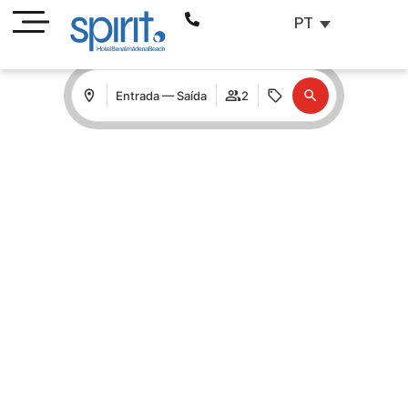
PT
Entrada — Saída
2