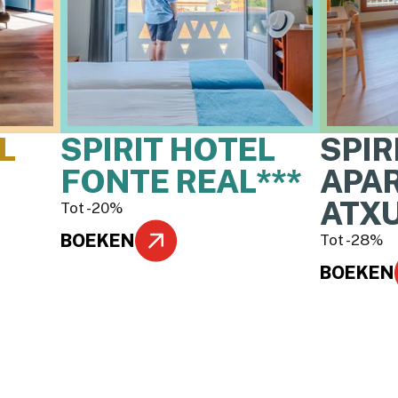
L
SPIRIT HOTEL
SPIR
FONTE REAL***
APA
ATXU
Tot -20%
BOEKEN
Tot -28%
BOEKEN