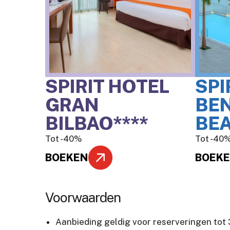
SPIRIT HOTEL
SPI
GRAN
BE
BILBAO****
BEA
Tot -40%
Tot -40
BOEKEN
BOEK
Voorwaarden
Aanbieding geldig voor reserveringen tot 