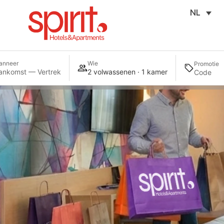
NL
anneer
Wie
Promotie
ankomst — Vertrek
2 volwassenen · 1 kamer