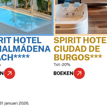
RIT HOTEL
SPIRIT HOTE
NALMÁDENA
CIUDAD DE
CH****
BURGOS***
%
Tot -20%
EN
BOEKEN
31 januari 2026.