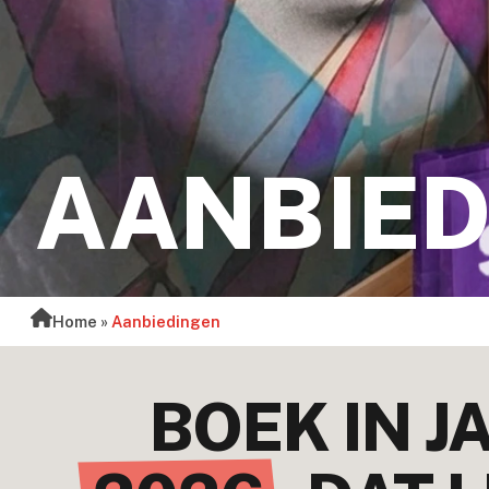
AANBIED
Home
»
Aanbiedingen
BOEK IN J